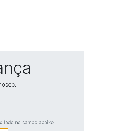
ança
nosco.
ao lado no campo abaixo