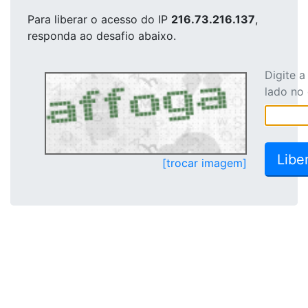
Para liberar o acesso
do IP
216.73.216.137
,
responda ao desafio abaixo.
Digite 
lado no
[trocar imagem]