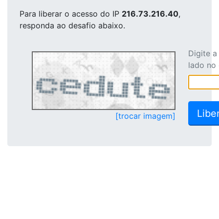
Para liberar o acesso
do IP
216.73.216.40
,
responda ao desafio abaixo.
Digite 
lado no
[trocar imagem]