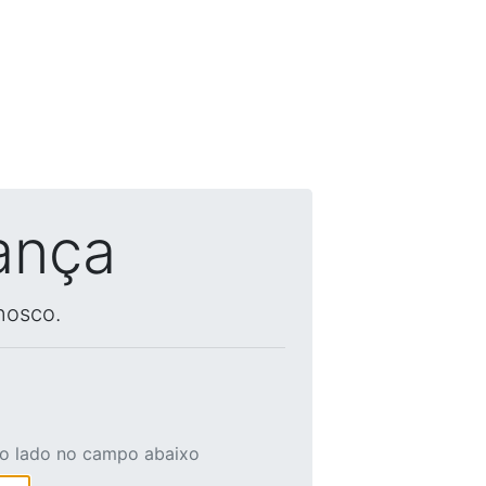
ança
nosco.
ao lado no campo abaixo