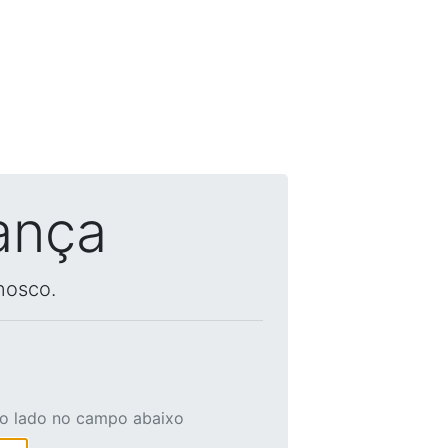
ança
nosco.
ao lado no campo abaixo