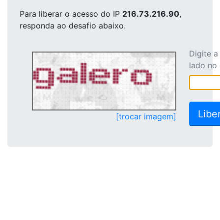
Para liberar o acesso
do IP
216.73.216.90
,
responda ao desafio abaixo.
Digite 
lado no
[trocar imagem]