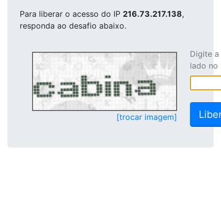
Para liberar o acesso
do IP
216.73.217.138
,
responda ao desafio abaixo.
Digite 
lado no
[trocar imagem]