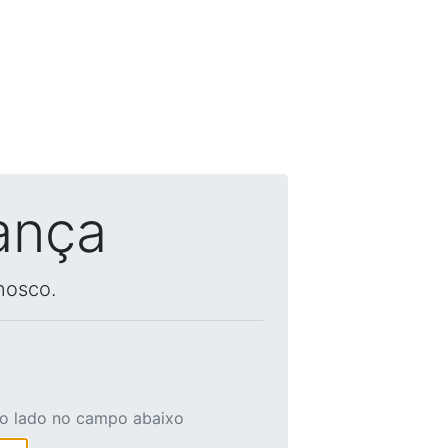
ança
nosco.
ao lado no campo abaixo