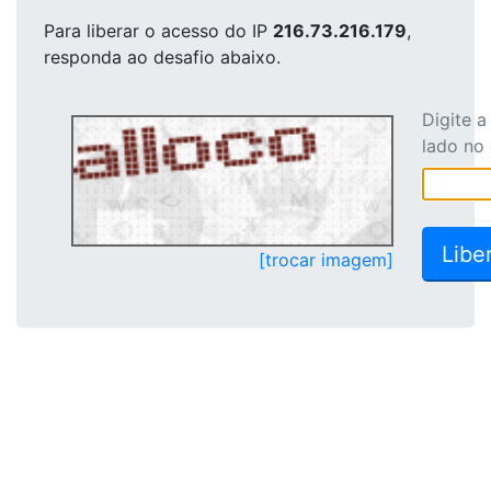
Para liberar o acesso
do IP
216.73.216.179
,
responda ao desafio abaixo.
Digite 
lado no
[trocar imagem]