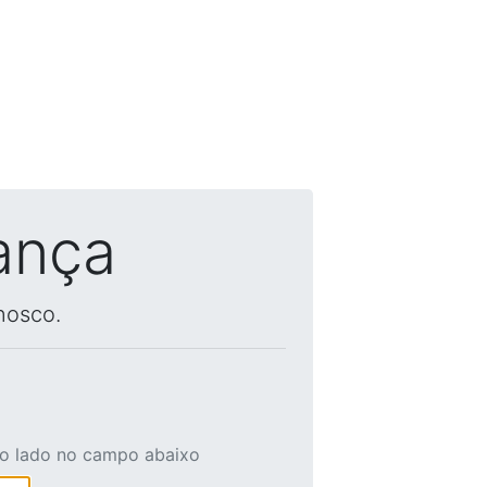
ança
nosco.
ao lado no campo abaixo